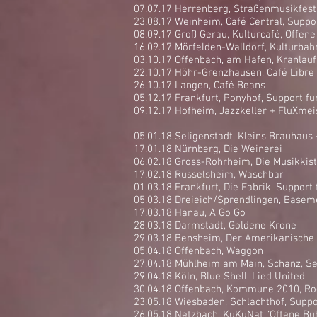
07.07.17 Herrenberg, Straßenmusikfest
23.08.17 Weinheim, Café Central, Sup
08.09.17 Groß Gerau, Kulturcafé, Offen
16.09.17 Mörfelden-Walldorf, Kulturb
03.10.17 Offenbach, am Hafen, Kranlauf
22.10.17 Höhr-Grenzhausen, Café Libre
26.10.17 Langen, Café Beans
05.12.17 Frankfurt, Ponyhof, Support f
09.12.17 Hofheim, Jazzkeller + FluXmei
05.01.18 Seligenstadt, Kleins Brauhaus 
17.01.18 Nürnberg, Die Weinerei
06.02.18 Gross-Rohrheim, Die Musikkis
17.02.18 Rüsselsheim, Waschbar
01.03.18 Frankfurt, Die Fabrik, Support
05.03.18 Dreieich/Sprendlingen, Baseme
17.03.18 Hanau, A Go Go
28.03.18 Darmstadt, Goldene Krone
29.03.18 Bensheim, Der Amerikanische
05.04.18 Offenbach, Waggon
27.04.18 Mühlheim am Main, Schanz, Se
29.04.18 Köln, Blue Shell, Lied United
30.04.18 Offenbach, Kommune 2010, Ro
23.05.18 Wiesbaden, Schlachthof, Suppo
26.05.18 Netzbach, KuKuNat “Offene Bü