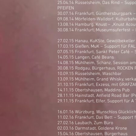
25.04.14 Rüsselsheim, Das Rind – Sup
PFEIFEN
30.07.14 Frankfurt, Günthersburgpark –
09.08.14 Mörfelden-Walldorf, Kulturb
13.08.14 Hamburg, Knust – „Knust Acous
30.08.14 Frankfurt, Museumsuferfest –
27.02.15 Hanau, KuKSte, Gewölbekeller 
17.03.15 Gießen, MuK – Support für FA
07.05.15 Frankfurt, Sankt Peter Café –
14.05.15 Langen, Café Beans
14.08.15 Mühlheim, Schanz, Session am
30.08.15 Rodgau, Bürgerhaus, ROCKEN R
10.09.15 Rüsselsheim, Waschbar
13.09.15 Mühlheim, Grand Whisky, verk
31.10.15 Frankfurt, Exzess, mit GRAFZAH
14.11.15 Obertshausen, Maddins Pub
28.11.15 Hainstadt, Anfield Road Bar (P
29.11.15 Frankfurt, Elfer, Support für
16.01.16 Würzburg, Wunschlos Glücklic
11.02.16 Frankfurt, Das Bett – Suppor
27.02.16 Laubach, Zum Büro
02.03.16 Darmstadt, Goldene Krone
15.04.16 Obertshausen, Bürgerhaus