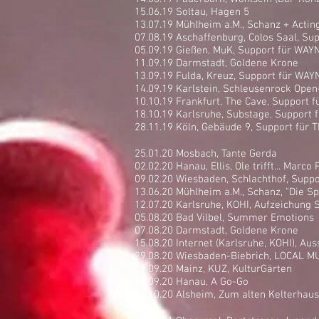
15.06.19 Soltau, Hagen 5
13.07.19 Mühlheim a.M., Schanz + Actin
07.08.19 Aschaffenburg, Colos Saal, S
05.09.19 Gießen, MuK, Support für WAY
11.09.19 Darmstadt, Goldene Krone
13.09.19 Fulda, Kreuz, Support für WA
14.09.19 Karlstein, Schleusenrock Open
10.10.19 Frankfurt, The Cave, Support f
18.10.19 Karlsruhe, Substage, Support
28.11.19 Köln, Gebäude 9, Support fü
25.01.20 Mosbach, Tante Gerda
02.02.20 Hanau, Ellis, Ole trifft... Marco P
09.02.20 Wiesbaden, Schlachthof, Supp
13.06.20 Mühlheim a.M., Schanz, "Die S
12.07.20 Karlsruhe, KOHI, Aufzeichung 
05.08.20 Bad Vilbel, Summer Emotions
07.08.20 Darmstadt, Goldene Krone
15.08.20 Internet (Karlsruhe, KOHI), A
29.08.20 Wiesbaden-Biebrich, LOCAL 
23.09.20 Mainz, KUZ, KulturGärten
25.09.20 Hanau, A Go-Go
21.10.20 Alsheim, Zum alten Kelterh