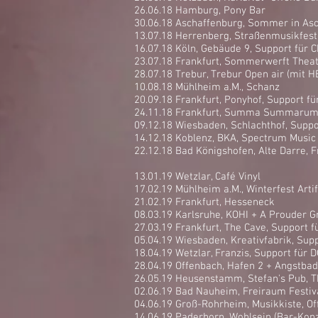
26.06.18 Hamburg, Pony Bar
30.06.18 Aschaffenburg, Sommer in As
13.07.18 Herrenberg, Straßenmusikfest
16.07.18 Köln, Gebäude 9, Support fü
23.07.18 Frankfurt, Sommerwerft Theate
28.07.18 Trebur, Trebur Open air (mit H
10.08.18 Mühlheim a.M., Schanz
20.09.18 Frankfurt, Ponyhof, Support
24.11.18 Frankfurt, Summa Summarum 
09.12.18 Wiesbaden, Schlachthof, Supp
14.12.18 Koblenz, BKA, Spectrum Music
22.12.18 Bad Königshofen, Alte Darre, F
13.01.19 Wetzlar, Café Vinyl
17.02.19 Mühlheim a.M., Winterfest Artif
21.02.19 Frankfurt, Hesseneck
08.03.19 Karlsruhe, KOHI + A Prouder G
27.03.19 Frankfurt, The Cave, Support
05.04.19 Wiesbaden, Kreativfabrik, Su
18.04.19 Wetzlar, Franzis, Support für
28.04.19 Offenbach, Hafen 2 + Angstba
26.05.19 Heusenstamm, Stefan's Pub,
02.06.19 Bad Nauheim, Freiraum Festiv
04.06.19 Groß-Rohrheim, Musikkiste, O
14.06.19 Paderborn, Wohlsein (Bar-Konz