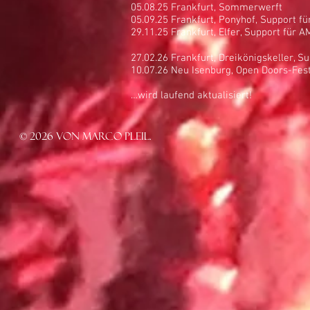
05.08.25 Frankfurt, Sommerwerft
05.09.25 Frankfurt, Ponyhof, Support 
29.11.25 Frankfurt, Elfer, Support für 
27.02.26 Frankfurt, Dreikönigskeller, 
10.07.26 Neu Isenburg, Open Doors-Fes
…wird laufend aktualisiert!
© 2026 von Marco Pleil.