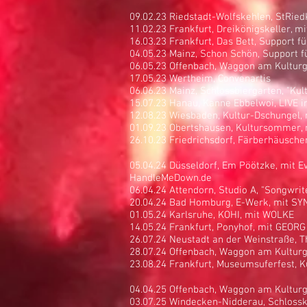
09.02.23 Riedstadt-Wolfskehlen, StRie
11.02.23 Frankfurt, Dreikönigskeller, m
16.03.23 Frankfurt, Das Bett, Support 
04.05.23 Mainz, Schon Schön, Support
06.05.23 Offenbach, Waggon am Kulturg
17.05.23 Wertheim, Convenartis
06.06.23 Mainz, Schlossbiergarten, "Kult
15.07.23 Hanau, Kanne Ebbelwoi, LIVE 
12.08.23 Wiesbaden, Kultur-Dschunge
01.09.23 Obertshausen, Kultursommer, 
26.10.23 Friedrichsdorf, Färberhäusche
05.04.24 Düsseldorf, Em Pöötzke, mit E
HandleMeDown.de
06.04.24 Attendorn, Studio A, "Songwrit
20.04.24 Bad Homburg, E-Werk, mit S
01.05.24 Karlsruhe, KOHI, mit WOLKE
14.05.24 Frankfurt, Ponyhof, mit GEOR
26.07.24 Neustadt an der Weinstraße, T
28.07.24 Offenbach, Waggon am Kulturgl
23.08.24 Frankfurt, Museumsuferfest, 
04.04.25 Offenbach, Waggon am Kulturg
03.07.25 Windecken-Nidderau, Schlossk