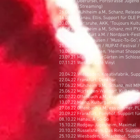
28.05.21 Oberursel, Portstrasse Jugen
(YouTube/Streaming)
26.06.21 Mühlheim a.M., Schanz, Relea
16.07.21 Hanau, Ellis, Support für OLE
30.07.21 Karlsruhe, AKK, "Toujours Kul
14.08.21 Mühlheim a.M., Schanz, mit P
15.08.21 Frankfurt a.M. / Nordpark-Fest
20.08.21 Obertshausen / "Music-To-Go",
21.08.21 Weiterstadt / RUPAT-Festival /
10.09.21 Obertshausen, "Heimat Shoppe
23.09.21 Mainz, KulturGärten im Schlos
07.11.21 Wetzlar, Café Vinyl
20.04.22 Wiesbaden, Kreativfabrik, S
22.04.22 Frankfurt, Denkbar
17.06.22 Mühlheim a.M., Schanz, mit 
25.06.22 Mörfelden-Walldorf, KuBa, mi
01.07.22 Offenbach a.M., ess:zimmer
13.07.22 Mainz, Kulturgärten am Schlos
27.08.22 Offenbach a.M., ess:zimmer, PL
20.09.22 Frankfurt, Ponyhof, Support 
08.10.22 Hanau, A Go-Go
15.10.22 Rodgau-Jügesheim, Maximal
20.10.22 Rüsselsheim, Das Rind, Suppo
25.10.22 Wiesbaden, Schlachthof, Sup