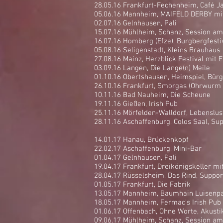
28.05.16 Frankfurt-Fechenheim, Café J
05.06.16 Mannheim, MAIFELD DERBY mit 
02.07.16 Gelnhausen, Pali
15.07.16 Mühlheim, Schanz, Session am
16.07.16 Homberg (Efze), Burgbergfesti
05.08.16 Seligenstadt, Kleins Brauhaus
27.08.16 Mainz, Herzblick Festival mit
03.09.16 Langen, Die Lange(n) Meile
01.10.16 Obertshausen, Heimspiel, Bür
26.10.16 Frankfurt, Smorgas (Ohrwurm 
10.11.16 Bad Nauheim, Die Scheune
19.11.16 Gießen, Irish Pub
25.11.16 Mörfelden-Walldorf, Lebenslus
28.11.16 Aschaffenburg, Colos Saal, S
14.01.17 Hanau, Brückenkopf
22.02.17 Aschaffenburg, Mini-Bar
01.04.17 Gelnhausen, Pali
19.04.17 Frankfurt, Dreikönigskeller mi
28.04.17 Rüsselsheim, Das Rind, Supp
01.05.17 Frankfurt, Die Fabrik
13.05.17 Mannheim, Baumhain Luisenp
18.05.17 Mannheim, Fermac’s Irish Pub 
01.06.17 Offenbach, Ohne Worte, Akusti
09.06.17 Mühlheim, Schanz, Session am